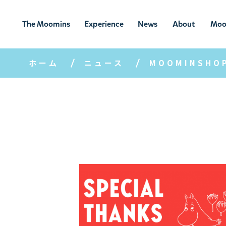
The Moomins
Experience
News
About
Moo
ムーミンの
ムーミンの世
ニュ
ムーミン
ム
世界
界を楽しむ
ース
について
ホーム
ニュース
MOOMINSHO