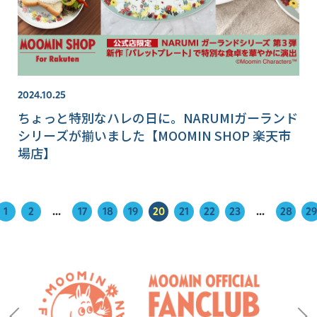
2024.10.25
ちょっと特別なハレの日に。NARUMIガーランド
シリーズが揃いました【MOOMIN SHOP 楽天市
場店】
1
2
...
17
18
19
20
21
22
23
...
28
29