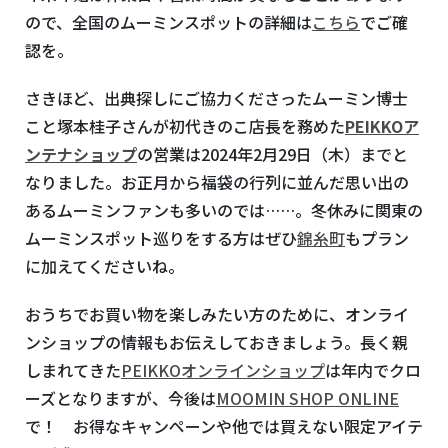
ので、全国のムーミンスポットの詳細は
こちら
でご確
認を。
さきほど、出典探しにご協力くださったムーミン博士
こと塚本桂子さんが初代きのこ店長を務めた
PEIKKO
ア
ンテナショップ
の営業は
2024
年
2
月
29
日（木）までと
なりました。お正月から福袋の行列に並んだ思い出の
あるムーミンファンも多いのでは……。冬休みに関東の
ムーミンスポット巡りをする方はぜひ
錦糸町
もプラン
に加えてくださいね。
おうちでお買い物を楽しみたい方のために、オンライ
ンショップの情報もお伝えしておきましょう。長く親
しまれてきた
PEIKKOオンラインショップ
は年内でクロ
ーズとなりますが、今後は
MOOMIN SHOP ONLINE
で！ お得なキャンペーンや他では買えない限定アイテ