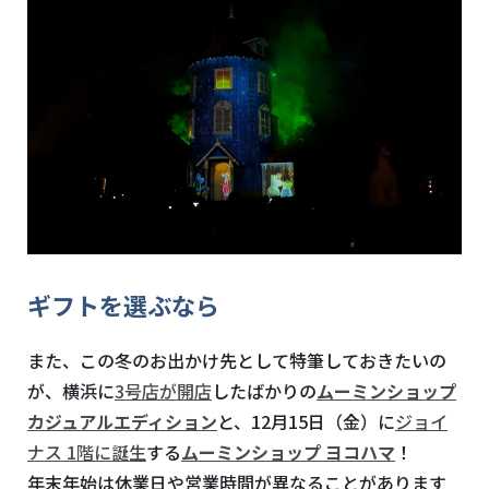
ギフトを選ぶなら
また、この冬のお出かけ先として特筆しておきたいの
が、横浜に
3号店が開店
したばかりの
ムーミンショップ
カジュアルエディション
と、
12
月
15
日（金）に
ジョイ
ナス
1
階に誕生
する
ムーミンショップ ヨコハマ
！
年末年始は休業日や営業時間が異なることがあります