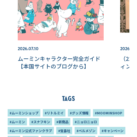
2026.07.10
2026.07.
ムーミンキャラクター完全ガイド
（22
【本国サイトのブログから】
ィンラ
Tags
#ムーミンショップ
#リトルミイ
#グッズ情報
#MOOMINSHOP
#ムーミン
#スナフキン
#新商品
#ニョロニョロ
#ムーミン公式ファンクラブ
#宝島社
#ベルメゾン
#キャンペーン