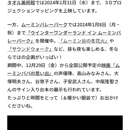
タオル美術館
では
2024
年
1
月
31
日（水）まで、３
D
プロ
ジェクションマッピングを上映しています。
一方、
ムーミンバレーパーク
では
2024
年
1
月
8
日（月・
祝）まで
「ウインターワンダーランド
イン
ムーミンバ
レーパーク」
を開催中。
「ムーミン谷の冬花火」
や
「サウンドウォーク」
など、昼も夜も楽しめる、冬な
らではの企画がいっぱい！
期間中、
12
月
29
日（金）から全国公開予定の
映画『ム
ーミンパパの思い出』
の声優陣、高山みなみさん、大
塚明夫さん、谷育子さん、子安武人さん、中尾隆聖さ
んのサイン入り台本の展示も行われています。
たっぷりと時間をとって（＆暖かい服装で）お出かけ
くださいね。