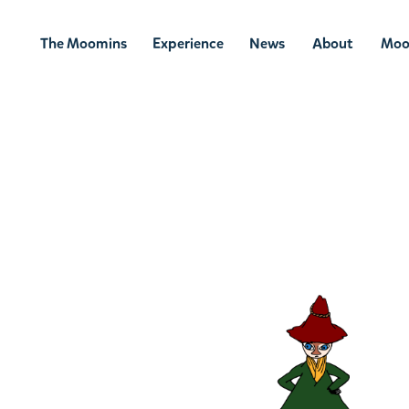
The Moomins
Experience
News
About
Moo
ムーミンの
ムーミンの世
ニュ
ムーミン
ム
世界
界を楽しむ
ース
について