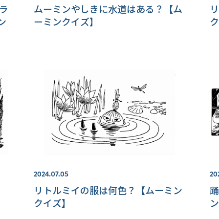
ラ
ムーミンやしきに水道はある？【ム
リ
ン
ーミンクイズ】
ク
2024.07.05
20
リトルミイの服は何色？【ムーミン
踊
クイズ】
ン